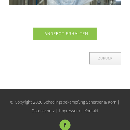
ANGEBOT ERHALTEN
ZURÜCK
© Copyright
2026 Schädlingsbekämpfung Scherber & Korn |
Datenschutz
|
Impressum
|
Kontakt
Facebook